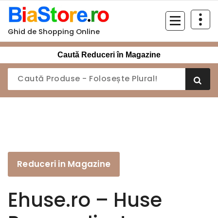
Sari
la
conținut
Ghid de Shopping Online
Caută Reduceri în Magazine
Reduceri in Magazine
Ehuse.ro – Huse