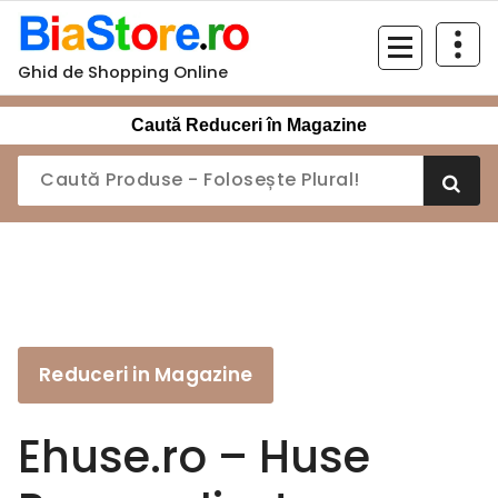
Sari
la
conținut
Ghid de Shopping Online
Caută Reduceri în Magazine
Reduceri in Magazine
Ehuse.ro – Huse