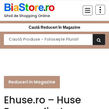
Sari
la
conținut
Ghid de Shopping Online
Caută Reduceri în Magazine
Reduceri in Magazine
Ehuse.ro – Huse