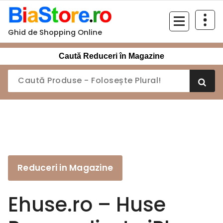
Sari
la
conținut
Ghid de Shopping Online
Caută Reduceri în Magazine
Reduceri in Magazine
Ehuse.ro – Huse