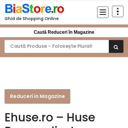
Sari
la
conținut
Ghid de Shopping Online
Caută Reduceri în Magazine
Reduceri in Magazine
Ehuse.ro – Huse