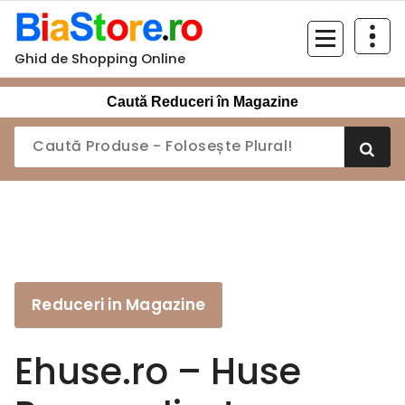
Sari
la
conținut
Ghid de Shopping Online
Caută Reduceri în Magazine
Reduceri in Magazine
Ehuse.ro – Huse