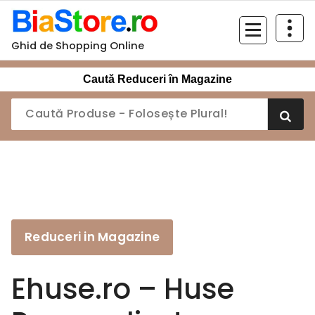
Sari
la
conținut
Ghid de Shopping Online
Caută Reduceri în Magazine
Reduceri in Magazine
Ehuse.ro – Huse