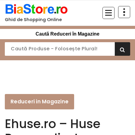
Sari
la
conținut
Ghid de Shopping Online
Caută Reduceri în Magazine
Reduceri in Magazine
Ehuse.ro – Huse