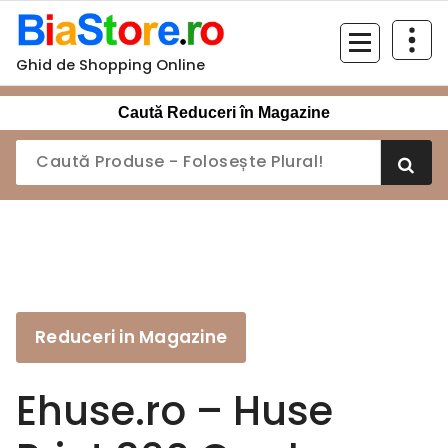
Sari
la
conținut
Ghid de Shopping Online
Caută Reduceri în Magazine
Reduceri in Magazine
Ehuse.ro – Huse