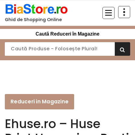
Sari
la
conținut
Ghid de Shopping Online
Caută Reduceri în Magazine
Reduceri in Magazine
Ehuse.ro – Huse