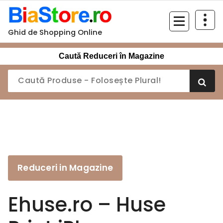
Sari
la
conținut
Ghid de Shopping Online
Caută Reduceri în Magazine
Reduceri in Magazine
Ehuse.ro – Huse