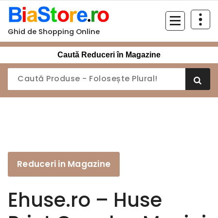
Sari
la
conținut
Ghid de Shopping Online
Caută Reduceri în Magazine
Reduceri in Magazine
Ehuse.ro – Huse