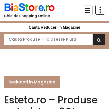
Sari
la
conținut
Ghid de Shopping Online
Caută Reduceri în Magazine
Reduceri in Magazine
Esteto.ro – Produse