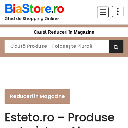
Sari
la
conținut
Ghid de Shopping Online
Caută Reduceri în Magazine
Reduceri in Magazine
Esteto.ro – Produse