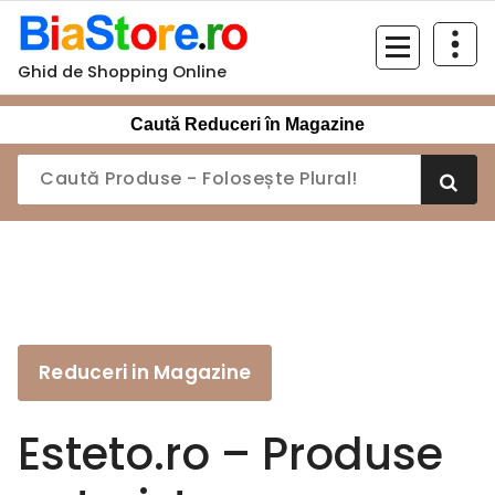
Sari
la
conținut
Ghid de Shopping Online
Caută Reduceri în Magazine
Reduceri in Magazine
Esteto.ro – Produse