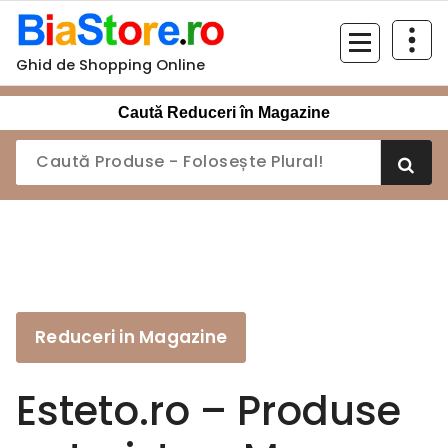
Sari
la
conținut
Ghid de Shopping Online
Caută Reduceri în Magazine
Reduceri in Magazine
Esteto.ro – Produse