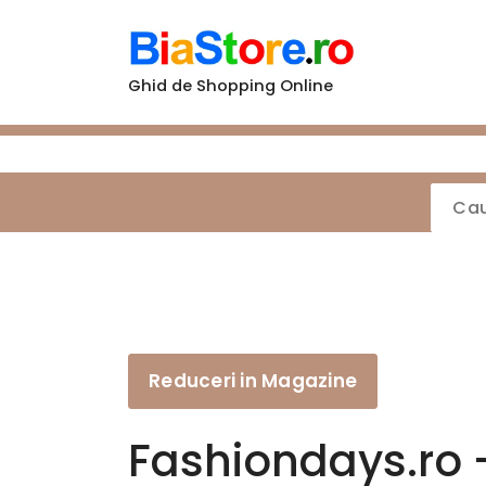
Sari
la
conținut
Ghid de Shopping Online
Reduceri in Magazine
Fashiondays.ro –