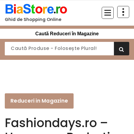
Sari
la
conținut
Ghid de Shopping Online
Caută Reduceri în Magazine
Reduceri in Magazine
Fashiondays.ro –