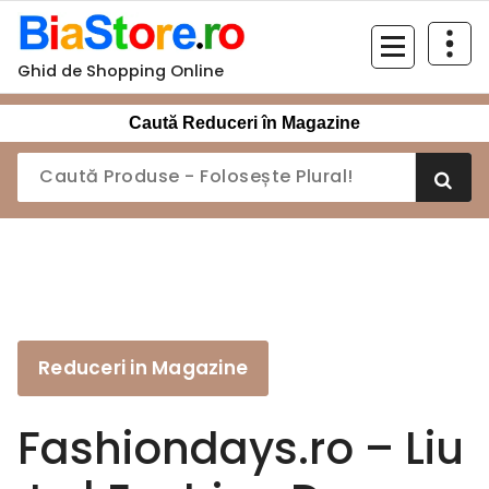
Sari
la
conținut
Ghid de Shopping Online
Caută Reduceri în Magazine
Reduceri in Magazine
Fashiondays.ro – Liu