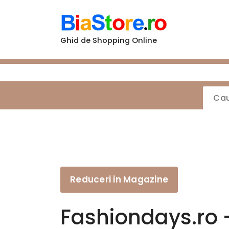
Sari
la
conținut
Ghid de Shopping Online
Reduceri in Magazine
Fashiondays.ro