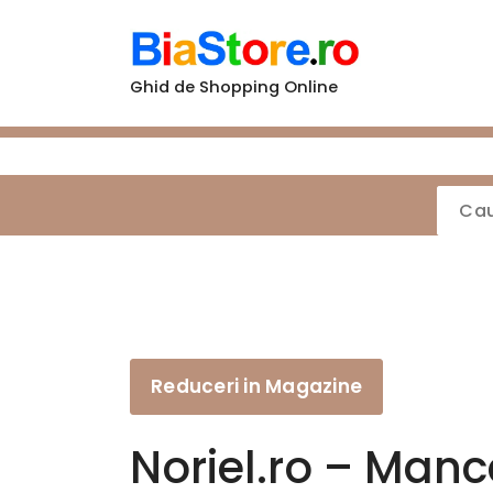
Sari
la
conținut
Ghid de Shopping Online
Reduceri in Magazine
Noriel.ro – Manc