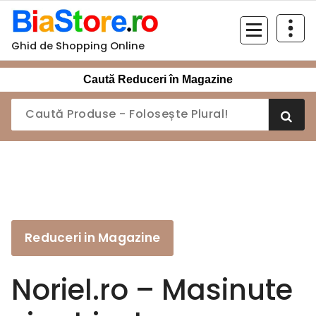
Sari
la
conținut
Ghid de Shopping Online
Caută Reduceri în Magazine
Reduceri in Magazine
Noriel.ro – Masinute