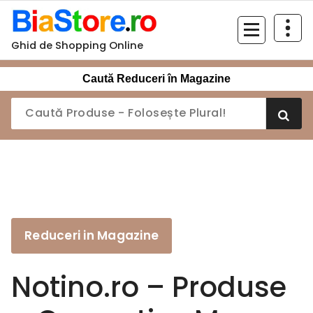
Sari
la
conținut
Ghid de Shopping Online
Caută Reduceri în Magazine
Reduceri in Magazine
Notino.ro – Produse