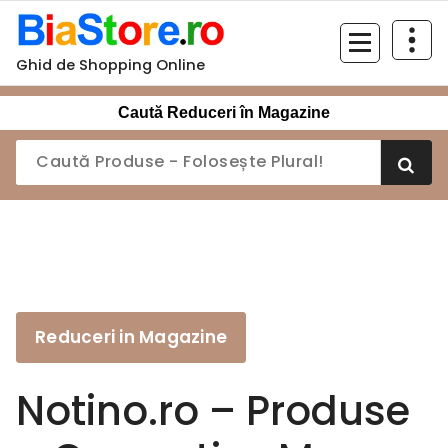
Sari
la
conținut
Ghid de Shopping Online
Caută Reduceri în Magazine
Reduceri in Magazine
Notino.ro – Produse