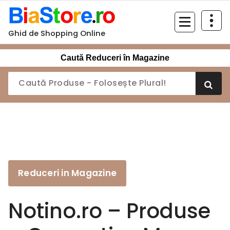
Sari
la
conținut
Ghid de Shopping Online
Caută Reduceri în Magazine
Reduceri in Magazine
Notino.ro – Produse