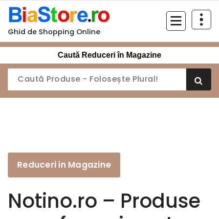
Sari
la
conținut
Ghid de Shopping Online
Caută Reduceri în Magazine
Reduceri in Magazine
Notino.ro – Produse